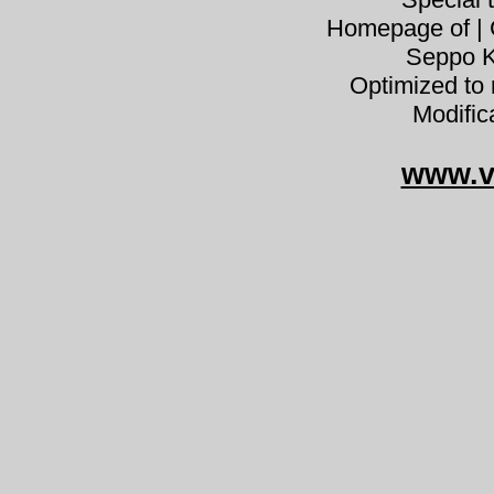
Homepage of | C
Seppo K
Optimized to 
Modific
www.v
Xeromphal
Xeromphalina campanella Omphalia
sárga szegfűgomba sárga köldökö
nabaseen Pinewood Gingertail naba
varpelinė sausabudė pępowniczka 