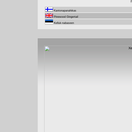
(
Kantonapanahikas
Pinewood Gingertail
Kelluk-nabaseen