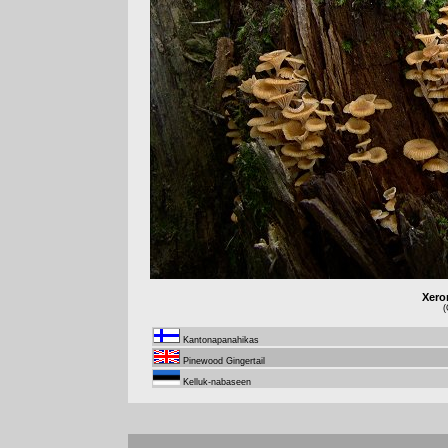
Xero
(
Kantonapanahikas
Pinewood Gingertail
Kelluk-nabaseen