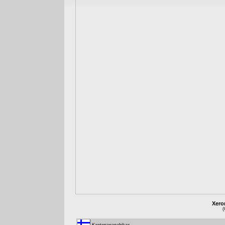
Xero
(