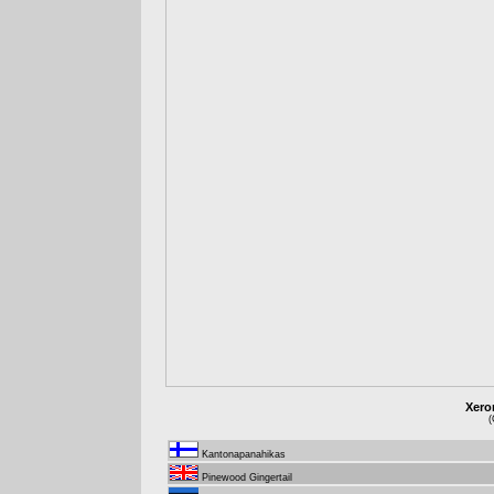
Xero
(
Kantonapanahikas
Pinewood Gingertail