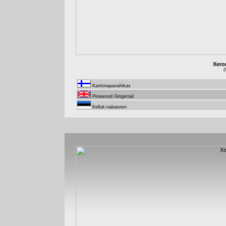
Xero
(
Kantonapanahikas
Pinewood Gingertail
Kelluk-nabaseen