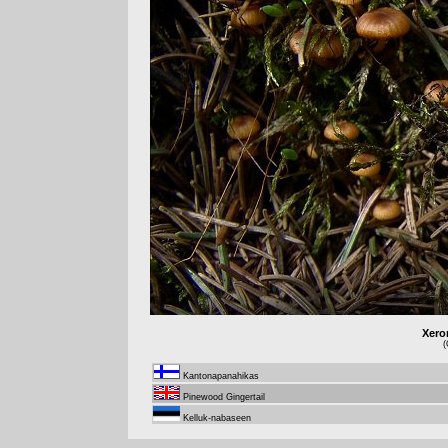
Xero
(
Kantonapanahikas
Pinewood Gingertail
Kelluk-nabaseen