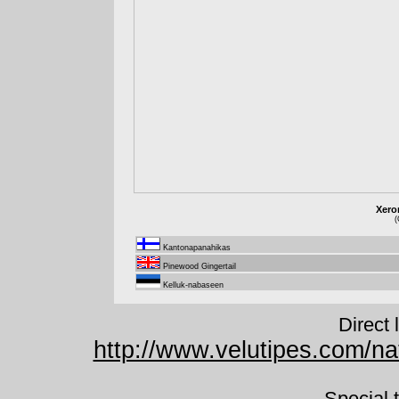
Xero
(
Kantonapanahikas
Pinewood Gingertail
Kelluk-nabaseen
Direct 
http://www.velutipes.com/n
Special 