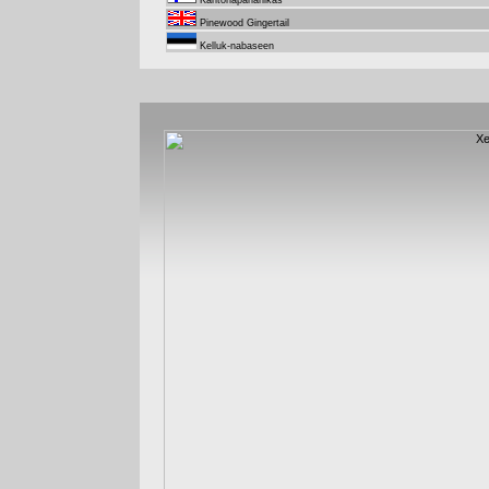
Kantonapanahikas
Pinewood Gingertail
Kelluk-nabaseen