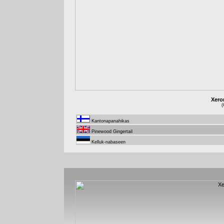
Xero
(
Kantonapanahikas
Pinewood Gingertail
Kelluk-nabaseen