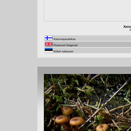
Xero
(
Kantonapanahikas
Pinewood Gingertail
Kelluk-nabaseen