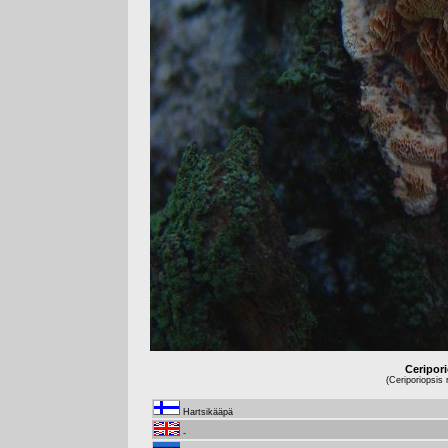
Ceripor
(Ceriporiopsis
Hartsikääpä
-