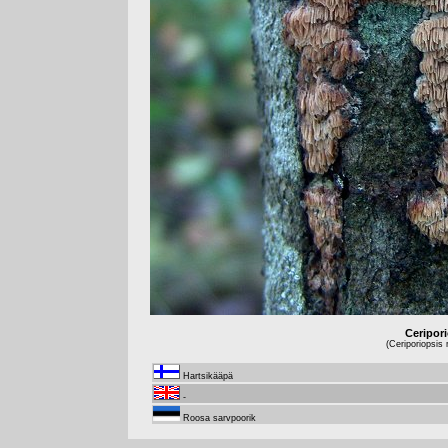
Ceripor
(Ceriporiopsis
Hartsikääpä
-
Roosa sarvpoorik