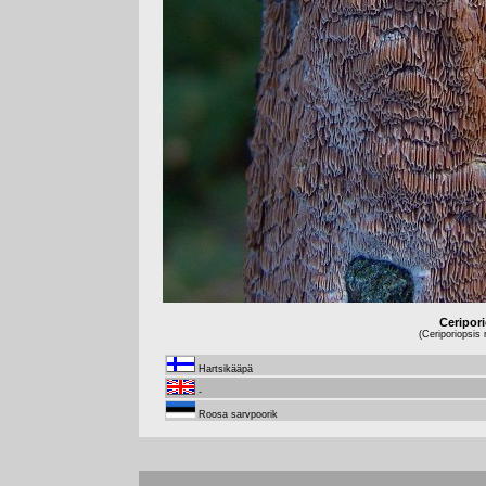
Ceripor
(Ceriporiopsis
Hartsikääpä
-
Roosa sarvpoorik