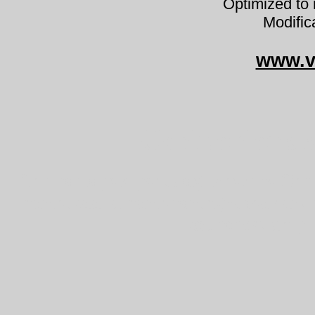
Optimized to 
Modific
www.v
Ceriporiopsi
Ceriporiopsis pseudogilvescens Ceri
hartsikääpä hartsporingroosa sarvp
kødporesvamp 