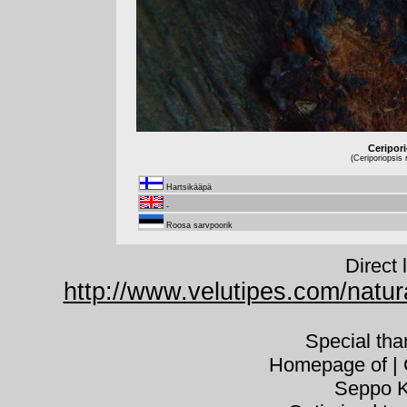
Ceripor
(Ceriporiopsis
Hartsikääpä
-
Roosa sarvpoorik
Direct 
http://www.velutipes.com/natur
Special th
Homepage of | C
Seppo K