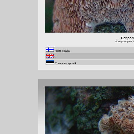
Ceripor
(Ceriporiopsis
Hartsikääpä
-
Roosa sarvpoorik