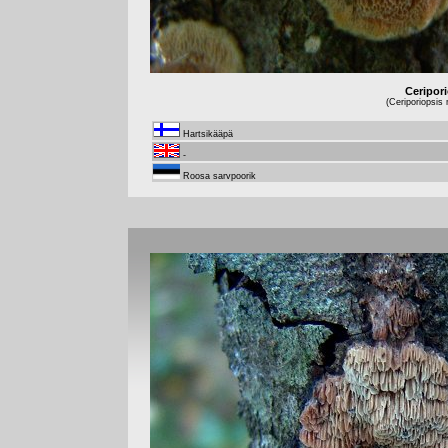
Ceripor
(Ceriporiopsis
Hartsikääpä
-
Roosa sarvpoorik