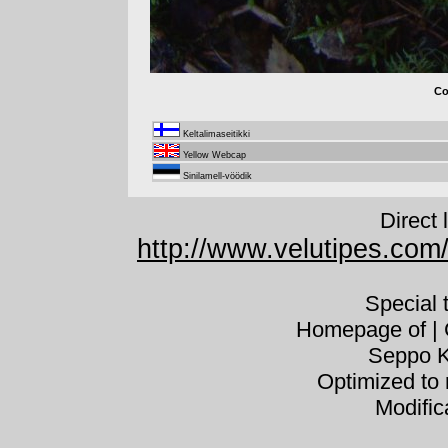
Co
Keltalimaseitikki
Yellow Webcap
Sinilamell-vöödik
Direct 
http://www.velutipes.com/
Special
Homepage of | C
Seppo K
Optimized to 
Modific