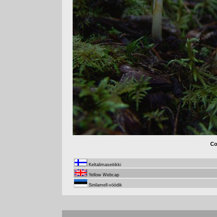
Co
Keltalimaseitikki
Yellow Webcap
Sinilamell-vöödik