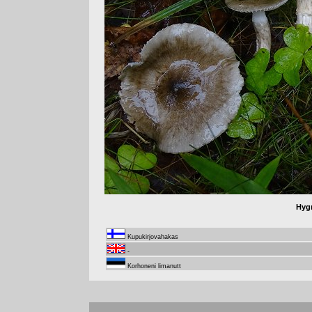
Hyg
Kupukirjovahakas
-
Korhoneni limanutt