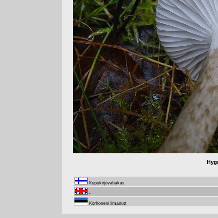
Hyg
Kupukirjovahakas
-
Korhoneni limanutt