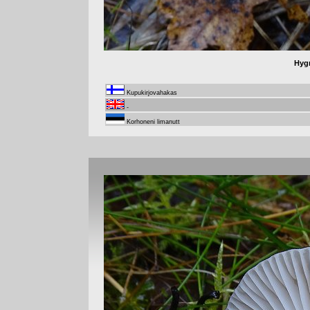
Hyg
Kupukirjovahakas
-
Korhoneni limanutt