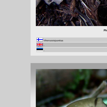
Ph
Viherruostejuurekas
-
-