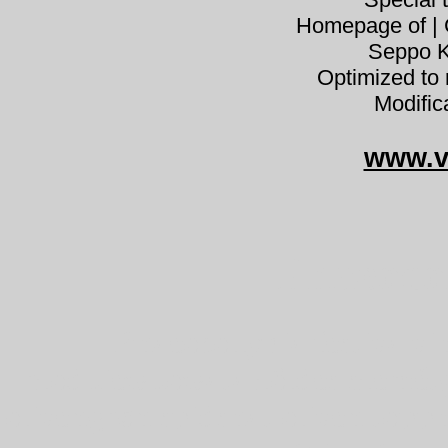
Homepage of | C
Seppo K
Optimized to 
Modific
www.v
Phaeocol
Phaeocollybia festiva v
rzodkiewkowata zöldes szemét
olivengrøn spidshat oliven topp