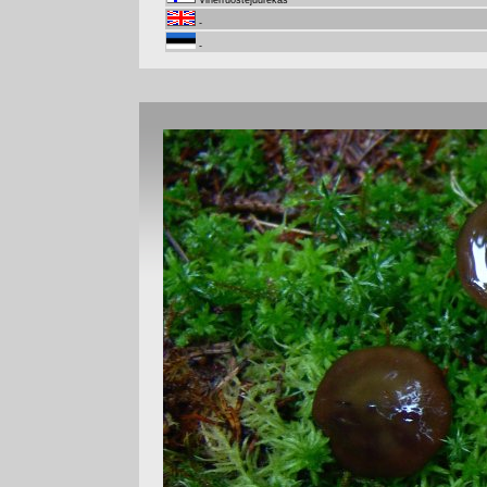
Viherruostejuurekas
-
-