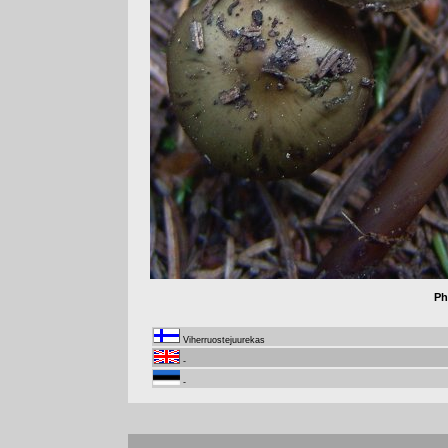
Ph
Viherruostejuurekas
-
-