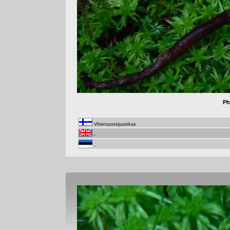
Ph
Viherruostejuurekas
-
-