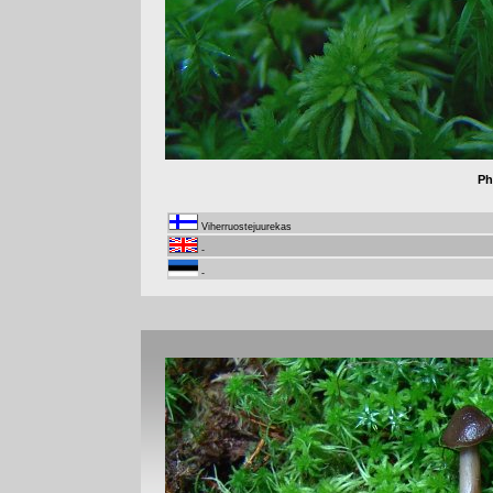
Ph
Viherruostejuurekas
-
-