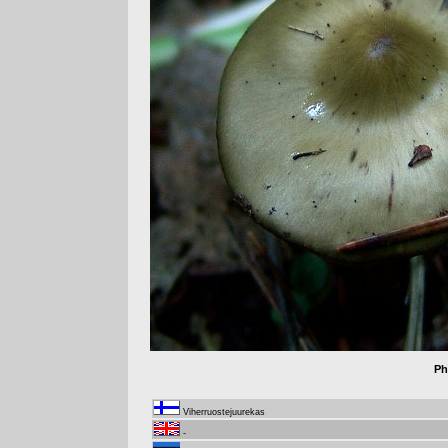
Ph
Viherruostejuurekas
-