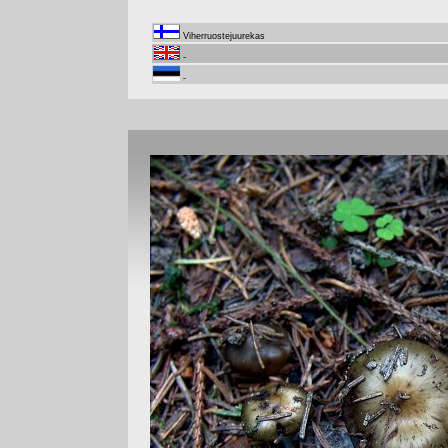
Viherruostejuurekas
-
-