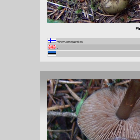
Ph
Viherruostejuurekas
-
-