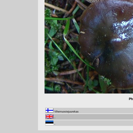
Ph
Viherruostejuurekas
-
-