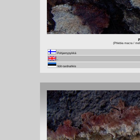
P
(Phlebia macra / mell
Pohjanrypykkä
-
Volt-tardnahkis