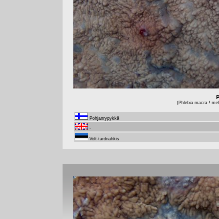
P
(Phlebia macra / mell
Pohjanrypykkä
-
Volt-tardnahkis