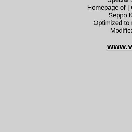
Homepage of | C
Seppo K
Optimized to 
Modific
www.v
Phlebi
Phlebia centrifuga Phlebia
pohjanrypykkä rynkskinn ryn
Žilnatka bledá plunksninis