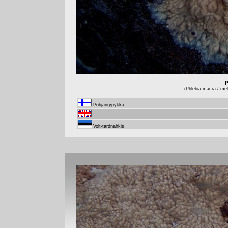
P
(Phlebia macra / mell
Pohjanrypykkä
-
Volt-tardnahkis