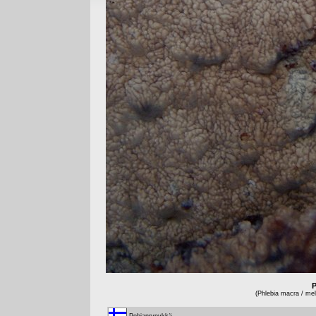
P
(Phlebia macra / mell