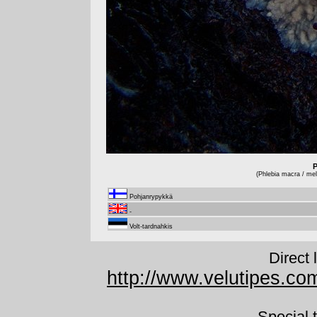
P
(Phlebia macra / mell
Pohjanrypykkä
-
Volt-tardnahkis
Direct 
http://www.velutipes.com
Special 