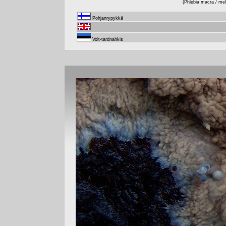
(Phlebia macra / mell
Pohjanrypykkä
-
Volt-tardnahkis