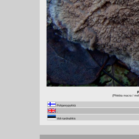
P
(Phlebia macra / mell
Pohjanrypykkä
-
Volt-tardnahkis