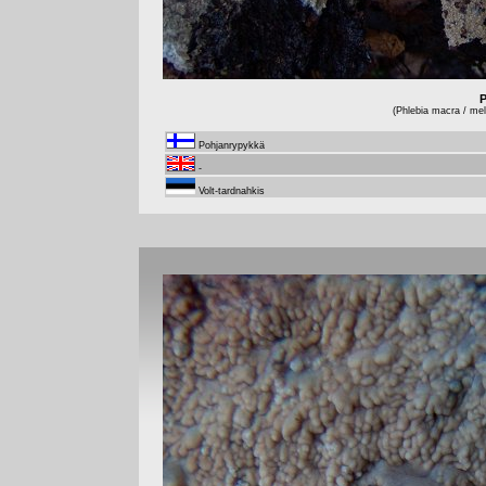
P
(Phlebia macra / mell
Pohjanrypykkä
-
Volt-tardnahkis