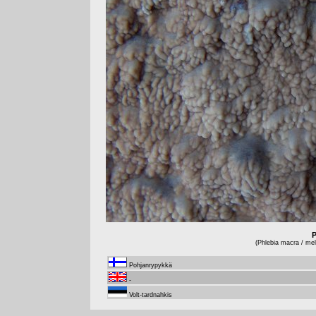
P
(Phlebia macra / mell
Pohjanrypykkä
-
Volt-tardnahkis