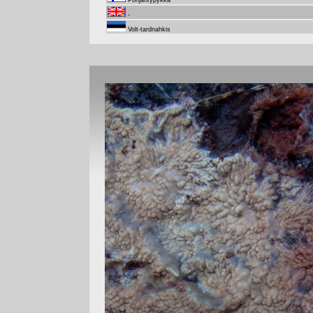
Pohjanrypykkä
-
Volt-tardnahkis