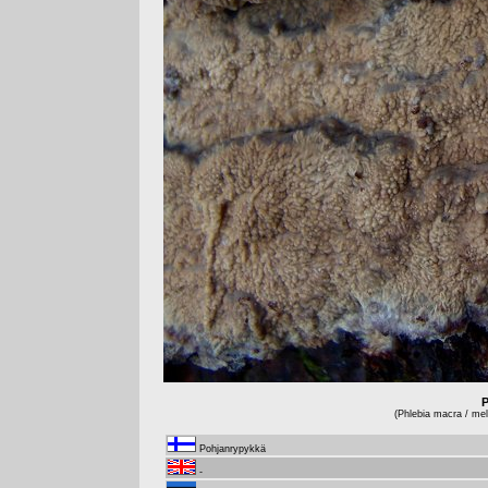
P
(Phlebia macra / mell
Pohjanrypykkä
-